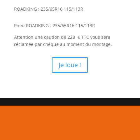
ROADKING : 235/65R16 115/113R
Pneu ROADKING : 235/65R16 115/113R
Attention une caution de 228 € TTC vous sera
réclamée par chèque au moment du montage.
Je loue !