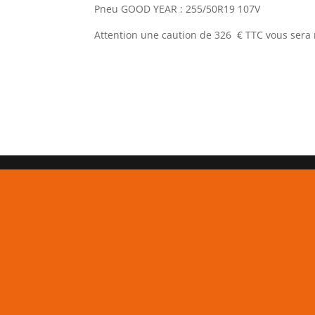
Pneu GOOD YEAR : 255/50R19 107V
Attention une caution de 326 € TTC vous ser