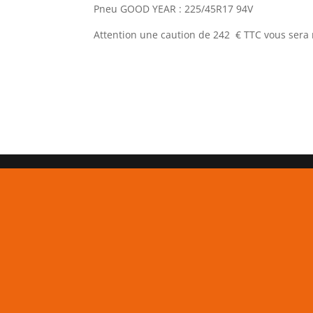
Pneu GOOD YEAR : 225/45R17 94V
Attention une caution de 242 € TTC vous ser