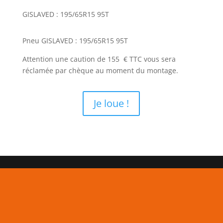
GISLAVED : 195/65R15 95T
Pneu GISLAVED : 195/65R15 95T
Attention une caution de 155 € TTC vous sera
réclamée par chèque au moment du montage.
Je loue !