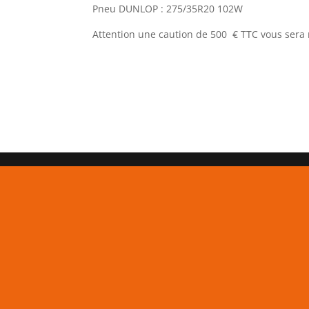
Pneu DUNLOP : 275/35R20 102W
Attention une caution de 500 € TTC vous ser