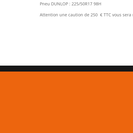
Pneu DUNLOP : 225/50R17 98H
Attention une caution de 250 € TTC vous ser