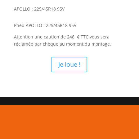
APOLLO : 225/45R18 95V
Pneu APOLLO : 225/45R18 95V
Attention une caution de 248 € TTC vous sera
réclamée par chèque au moment du montage.
Je loue !